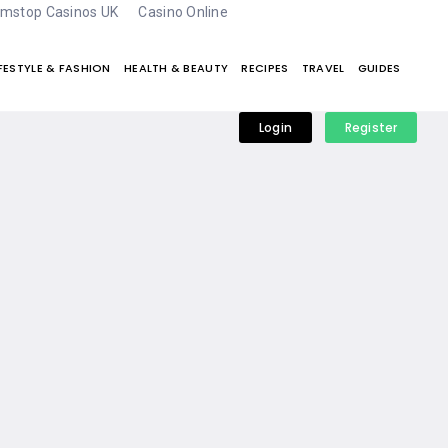
mstop Casinos UK
Casino Online
IFESTYLE & FASHION
HEALTH & BEAUTY
RECIPES
TRAVEL
GUIDES
Login
Register