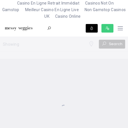
Casino En Ligne Retrait Immédiat
Casinos Not On
Gamstop
Meilleur Casino En Ligne Live
Non Gamstop Casinos
UK
Casino Online
Search
Showing