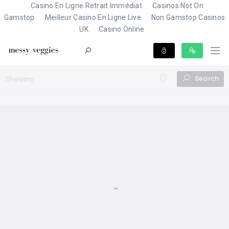
Casino En Ligne Retrait Immédiat
Casinos Not On
Gamstop
Meilleur Casino En Ligne Live
Non Gamstop Casinos
UK
Casino Online
Search
Showing