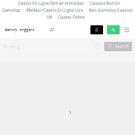
Casino En Ligne Retrait Immédiat
Casinos Not On
Gamstop
Meilleur Casino En Ligne Live
Non Gamstop Casinos
UK
Casino Online
Search
Showing