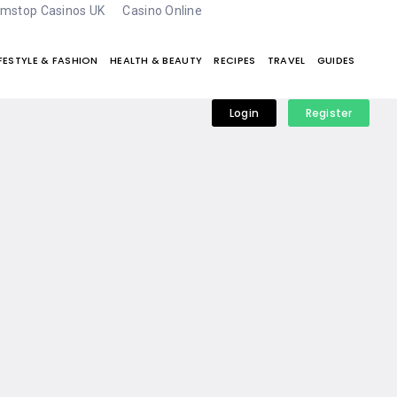
mstop Casinos UK
Casino Online
IFESTYLE & FASHION
HEALTH & BEAUTY
RECIPES
TRAVEL
GUIDES
Login
Register