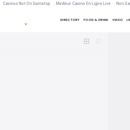
Casinos Not On Gamstop
Meilleur Casino En Ligne Live
Non Ga
DIRECTORY
FOOD & DRINK
VIDEO
L
e