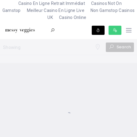
Casino En Ligne Retrait Immédiat
Casinos Not On
Gamstop
Meilleur Casino En Ligne Live
Non Gamstop Casinos
UK
Casino Online
Search
Showing