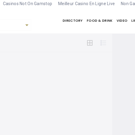
Casinos Not On Gamstop
Meilleur Casino En Ligne Live
Non Ga
DIRECTORY
FOOD & DRINK
VIDEO
L
e