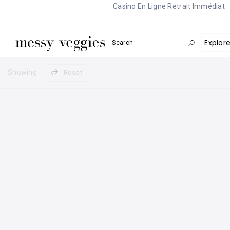
Casino En Ligne Retrait Immédiat
Explor
Search
Reset
Showing