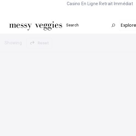
Casino En Ligne Retrait Immédiat
Explor
Search
Reset
Showing