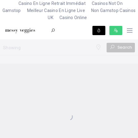
Casino En Ligne Retrait Immédiat
Casinos Not On
Gamstop
Meilleur Casino En Ligne Live
Non Gamstop Casinos
UK
Casino Online
Search
Showing