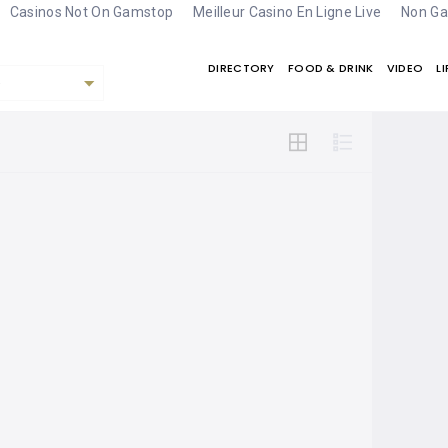
Casinos Not On Gamstop
Meilleur Casino En Ligne Live
Non Ga
DIRECTORY
FOOD & DRINK
VIDEO
L
e