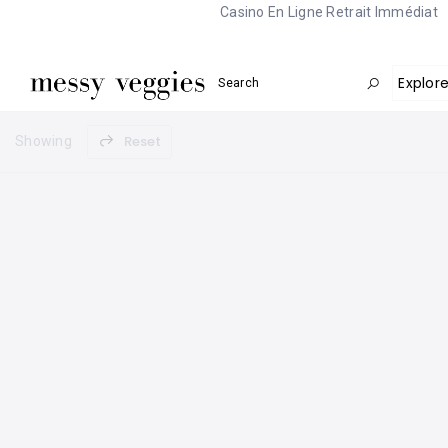
Casino En Ligne Retrait Immédiat
Explor
Search
Reset
Showing