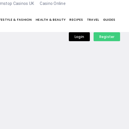
mstop Casinos UK
Casino Online
IFESTYLE & FASHION
HEALTH & BEAUTY
RECIPES
TRAVEL
GUIDES
Login
Register