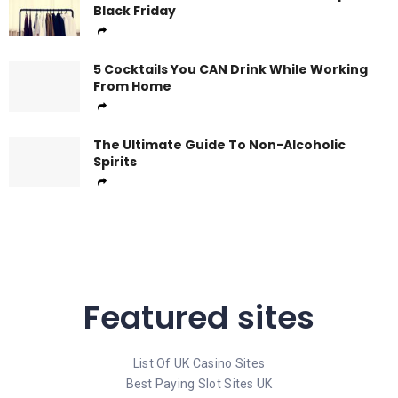
Black Friday
5 Cocktails You CAN Drink While Working
From Home
The Ultimate Guide To Non-Alcoholic
Spirits
Featured sites
List Of UK Casino Sites
Best Paying Slot Sites UK