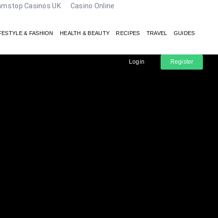
amstop Casinos UK
Casino Online
FESTYLE & FASHION
HEALTH & BEAUTY
RECIPES
TRAVEL
GUIDES
Login
Register