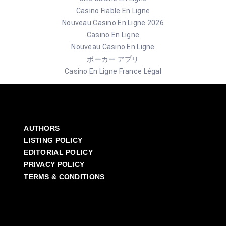
Casino Fiable En Ligne
Nouveau Casino En Ligne 2026
Casino En Ligne
Nouveau Casino En Ligne
ポーカー アプリ
Casino En Ligne France Légal
AUTHORS
LISTING POLICY
EDITORIAL POLICY
PRIVACY POLICY
TERMS & CONDITIONS