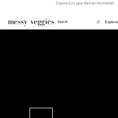
Casino En Ligne Retrait Immédiat
Explor
Search