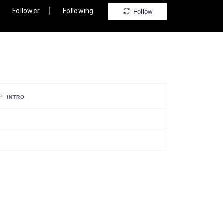
0
Follower
0
Following
Follow
INTRO