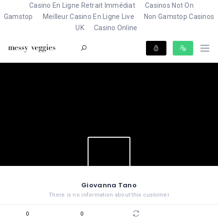
Casino En Ligne Retrait Immédiat
Casinos Not On
Gamstop
Meilleur Casino En Ligne Live
Non Gamstop Casinos
UK
Casino Online
Giovanna Tano
There is no information about this customer
0
0