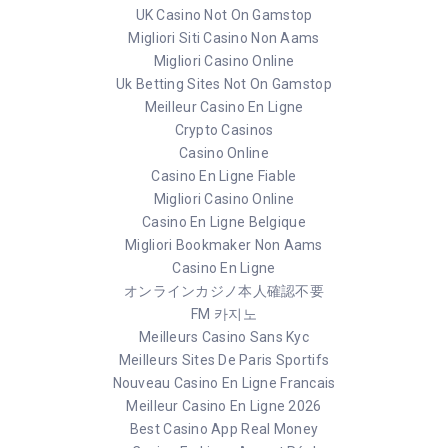
UK Casino Not On Gamstop
Migliori Siti Casino Non Aams
Migliori Casino Online
Uk Betting Sites Not On Gamstop
Meilleur Casino En Ligne
Crypto Casinos
Casino Online
Casino En Ligne Fiable
Migliori Casino Online
Casino En Ligne Belgique
Migliori Bookmaker Non Aams
Casino En Ligne
オンラインカジノ本人確認不要
FM 카지노
Meilleurs Casino Sans Kyc
Meilleurs Sites De Paris Sportifs
Nouveau Casino En Ligne Francais
Meilleur Casino En Ligne 2026
Best Casino App Real Money