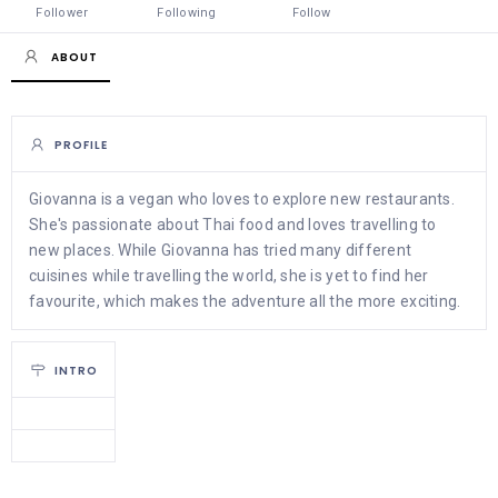
Follower
Following
Follow
ABOUT
PROFILE
Giovanna is a vegan who loves to explore new restaurants.
She's passionate about Thai food and loves travelling to
new places. While Giovanna has tried many different
cuisines while travelling the world, she is yet to find her
favourite, which makes the adventure all the more exciting.
INTRO