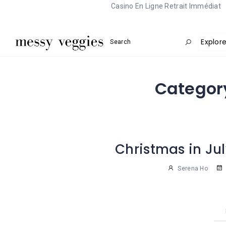
Casino En Ligne Retrait Immédiat
Explor
Search
Category
Christmas in Jul
Serena Ho