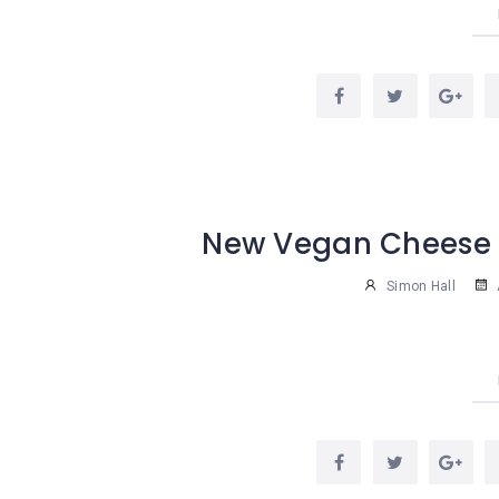
New Vegan Cheese 
Simon Hall