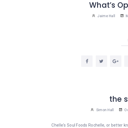
What’s Op
Jaime Hall
M
the s
Simon Hall
Oc
Chelle's Soul Foods Rochelle, or better k