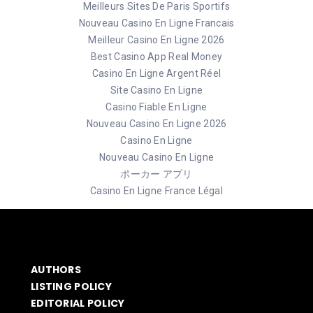
Meilleurs Sites De Paris Sportifs
Nouveau Casino En Ligne Francais
Meilleur Casino En Ligne 2026
Best Casino App Real Money
Casino En Ligne Argent Réel
Site Casino En Ligne
Casino Fiable En Ligne
Nouveau Casino En Ligne 2026
Casino En Ligne
Nouveau Casino En Ligne
ポーカー アプリ
Casino En Ligne France Légal
AUTHORS
LISTING POLICY
EDITORIAL POLICY