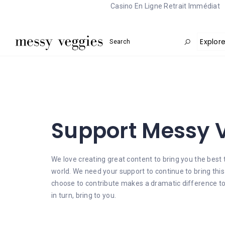
Casino En Ligne Retrait Immédiat
Explor
Search
Support Messy 
We love creating great content to bring you the best 
world. We need your support to continue to bring th
choose to contribute makes a dramatic difference t
in turn, bring to you.