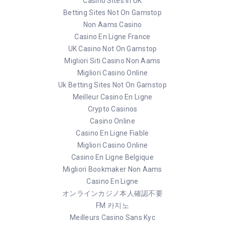
Casino Sites In UK
Betting Sites Not On Gamstop
Non Aams Casino
Casino En Ligne France
UK Casino Not On Gamstop
Migliori Siti Casino Non Aams
Migliori Casino Online
Uk Betting Sites Not On Gamstop
Meilleur Casino En Ligne
Crypto Casinos
Casino Online
Casino En Ligne Fiable
Migliori Casino Online
Casino En Ligne Belgique
Migliori Bookmaker Non Aams
Casino En Ligne
オンラインカジノ本人確認不要
FM 카지노
Meilleurs Casino Sans Kyc