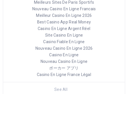
Meilleurs Sites De Paris Sportifs
Nouveau Casino En Ligne Francais
Meilleur Casino En Ligne 2026
Best Casino App Real Money
Casino En Ligne Argent Réel
Site Casino En Ligne
Casino Fiable En Ligne
Nouveau Casino En Ligne 2026
Casino En Ligne
Nouveau Casino En Ligne
ポーカー アプリ
Casino En Ligne France Légal
See All
THE DETAILS
In a secret kitchen in the middle of South Melbourne, you