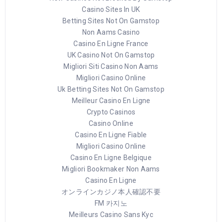
Casino Sites In UK
Betting Sites Not On Gamstop
Non Aams Casino
Casino En Ligne France
UK Casino Not On Gamstop
Migliori Siti Casino Non Aams
Migliori Casino Online
Uk Betting Sites Not On Gamstop
Meilleur Casino En Ligne
Crypto Casinos
Casino Online
Casino En Ligne Fiable
Migliori Casino Online
Casino En Ligne Belgique
Migliori Bookmaker Non Aams
Casino En Ligne
オンラインカジノ本人確認不要
FM 카지노
Meilleurs Casino Sans Kyc