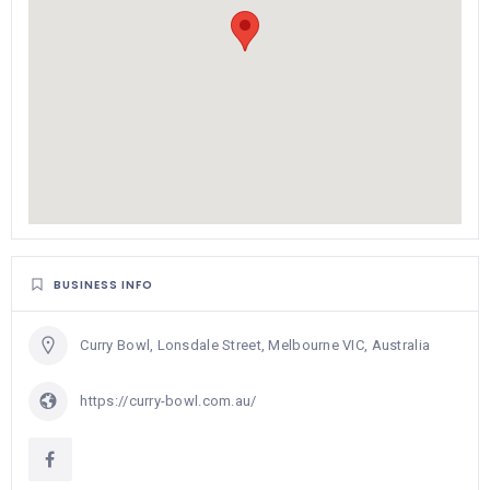
BUSINESS INFO
Curry Bowl, Lonsdale Street, Melbourne VIC, Australia
https://curry-bowl.com.au/