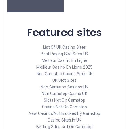
Featured sites
List Of UK Casino Sites
Best Paying Slot Sites UK
Meilleur Casino En Ligne
Meilleur Casino En Ligne 2025
Non Gamstop Casino Sites UK
UK Slot Sites
Non Gamstop Casinos UK
Non Gamstop Casino UK
Slots Not On Gamstop
Casino Not On Gamstop
New Casinos Not Blocked By Gamstop
Casino Sites In UK
Betting Sites Not On Gamstop