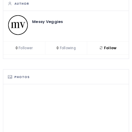
AUTHOR
Messy Veggies
Follow
0
Follower
0
Following
PHOTOS