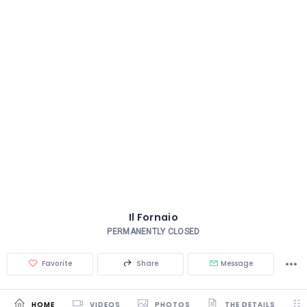
Il Fornaio
PERMANENTLY CLOSED
Favorite
Share
Message
HOME
VIDEOS
PHOTOS
THE DETAILS