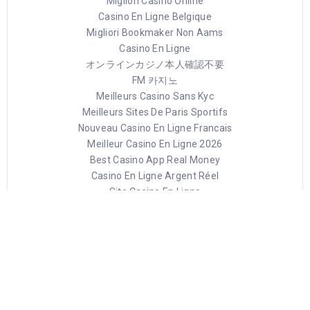
Migliori Casino Online
Casino En Ligne Belgique
Migliori Bookmaker Non Aams
Casino En Ligne
オンラインカジノ本人確認不要
FM 카지노
Meilleurs Casino Sans Kyc
Meilleurs Sites De Paris Sportifs
Nouveau Casino En Ligne Francais
Meilleur Casino En Ligne 2026
Best Casino App Real Money
Casino En Ligne Argent Réel
Site Casino En Ligne
Casino Fiable En Ligne
Nouveau Casino En Ligne 2026
Casino En Ligne
Nouveau Casino En Ligne
ポーカー アプリ
Casino En Ligne France Légal