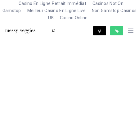
Casino En Ligne Retrait Immédiat
Casinos Not On
Gamstop
Meilleur Casino En Ligne Live
Non Gamstop Casinos
UK
Casino Online