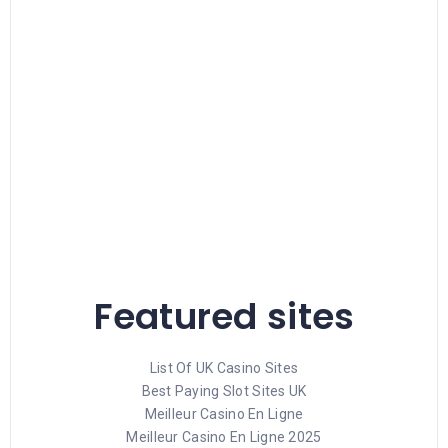
Featured sites
List Of UK Casino Sites
Best Paying Slot Sites UK
Meilleur Casino En Ligne
Meilleur Casino En Ligne 2025