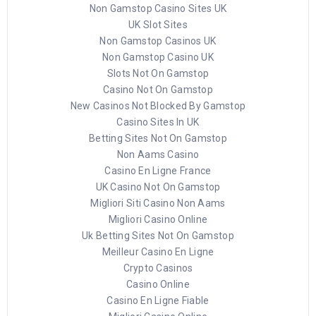
Non Gamstop Casino Sites UK
UK Slot Sites
Non Gamstop Casinos UK
Non Gamstop Casino UK
Slots Not On Gamstop
Casino Not On Gamstop
New Casinos Not Blocked By Gamstop
Casino Sites In UK
Betting Sites Not On Gamstop
Non Aams Casino
Casino En Ligne France
UK Casino Not On Gamstop
Migliori Siti Casino Non Aams
Migliori Casino Online
Uk Betting Sites Not On Gamstop
Meilleur Casino En Ligne
Crypto Casinos
Casino Online
Casino En Ligne Fiable