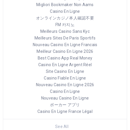
Migliori Bookmaker Non Aams
Casino En Ligne
オンラインカジノ本人確認不要
FM 카지노
Meilleurs Casino Sans Kyc
Meilleurs Sites De Paris Sportifs
Nouveau Casino En Ligne Francais
Meilleur Casino En Ligne 2026
Best Casino App Real Money
Casino En Ligne Argent Réel
Site Casino En Ligne
Casino Fiable En Ligne
Nouveau Casino En Ligne 2026
Casino En Ligne
Nouveau Casino En Ligne
ポーカー アプリ
Casino En Ligne France Légal
See All