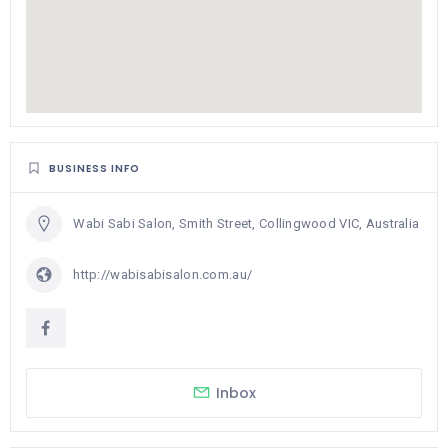
BUSINESS INFO
Wabi Sabi Salon, Smith Street, Collingwood VIC, Australia
http://wabisabisalon.com.au/
Inbox