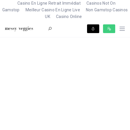
Casino En Ligne Retrait Immédiat
Casinos Not On
Gamstop
Meilleur Casino En Ligne Live
Non Gamstop Casinos
UK
Casino Online